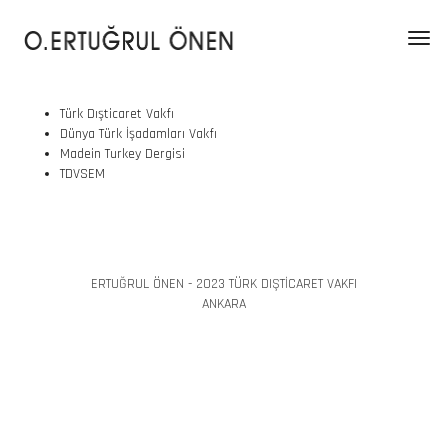
Toggl
navig
Türk Dışticaret Vakfı
Dünya Türk İşadamları Vakfı
Madein Turkey Dergisi
TDVSEM
ERTUĞRUL ÖNEN - 2023
TÜRK DIŞTICARET VAKFI
ANKARA